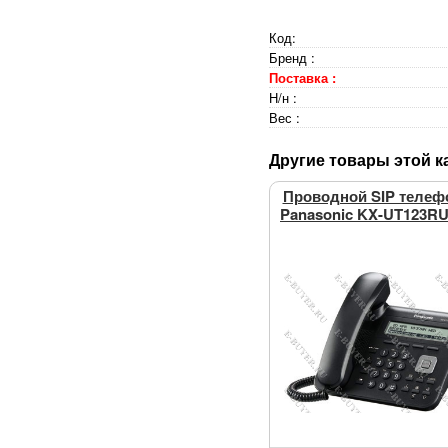
Код:
Бренд :
Поставка :
Н/н :
Вес :
Другие товары этой к
Проводной SIP телеф
Panasonic KX-UT123R