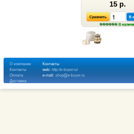
15 р.
Сравнить
В 
В налич
О компании
Контакты
Контакты
web:
http://e-buyer.ru/
Оплата
e-mail:
Доставка