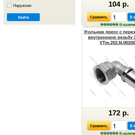
104 р.
Наружная
Сравнить
В 
В налич
Угольник пресс с пере
внутреннюю резьбу 2
VTm.252.N.0020
172 р.
Сравнить
В 
В налич