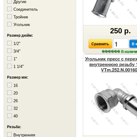
Другие
Соединитель
Тройник
Угольник
250 р.
Размер дюйм:
Сравнить
В 
1/2"
В налич
3/4"
Угольник пресс с пере
1"
внутреннюю резьбу 1
1 1/4"
VTm.252.N.0016
Размер мм:
16
20
26
32
40
Резьба:
Внутренняя