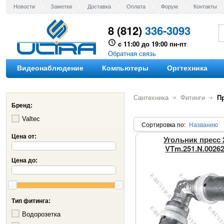
Новости
Заметки
Доставка
Оплата
Форум
Контакты
8 (812)
336-3093
c 11:00 до 19:00 пн-пт
Обратная связь
Видеонаблюдение
Компьютеры
Оргтехника
Сантехника
Фитинги
П
Бренд:
Valtec
Сортировка по
:
Названию
Цена от:
Угольник пресс 
VTm.251.N.0026
Цена до:
Тип фитинга:
Водорозетка