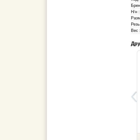
Брен
Н/н :
Разм
Резь
Вес 
Дру