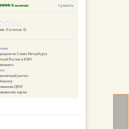
В наличии
Сравнить
инг: 0
(голосов: 0)
тавка
урьером по Санкт-Петербургу
очтой России и EMS
амовывоз
ата
езналичный расчет
ebmoney
ерминалы QIWI
анковыские карты