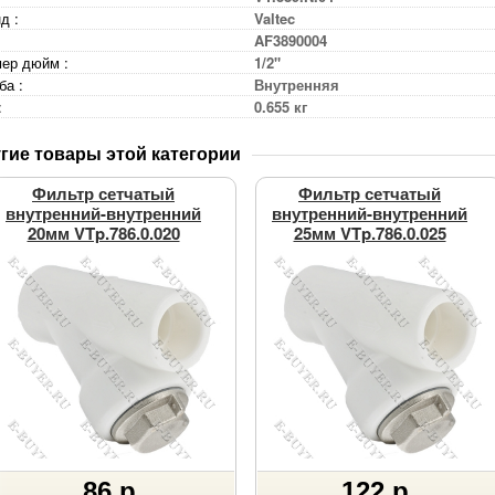
д :
Valtec
AF3890004
ер дюйм :
1/2"
ба :
Внутренняя
:
0.655 кг
гие товары этой категории
Фильтр сетчатый
Фильтр сетчатый
внутренний-внутренний
внутренний-внутренний
20мм VTp.786.0.020
25мм VTp.786.0.025
86 р.
122 р.