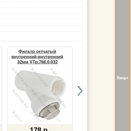
Фильтр сетчатый
Фильтр сетчатый
внутренний-внутренний
внутренний-наружны
32мм VTp.786.0.032
20мм VTp.787.0.020
Вверх
178 р.
101 р.