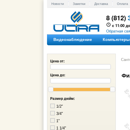
Новости
Заметки
Доставка
Оплата
8 (812)
c 11:00 до
Обратная св
Видеонаблюдение
Компьютеры
Сант
Цена от:
Фи
Цена до:
Размер дюйм:
1/2"
3/4"
1"
1 1/4"