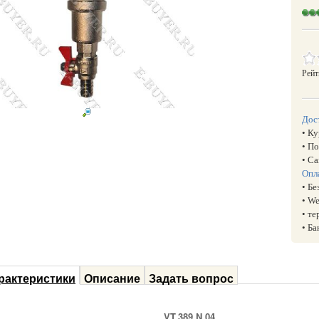
Рейт
Дос
• К
• П
• С
Опл
• Б
• W
• т
• Б
рактеристики
Описание
Задать вопрос
VT.389.N.04