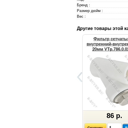
Бренд :
Размер дюйм :
Вес :
Другие товары этой к
Фильтр сетчаты
внутренний-внутре
20мм VTp.786.0.0
86 р.
Сравнить
В