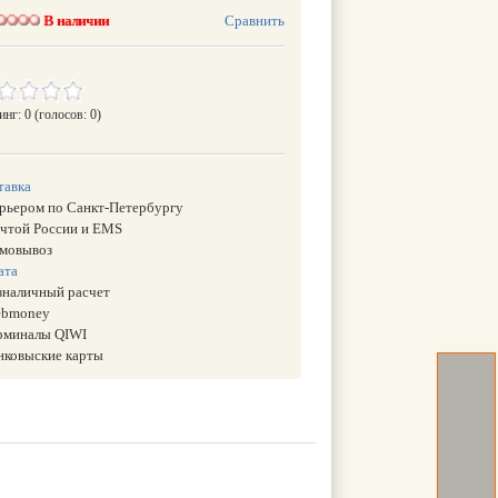
В наличии
Сравнить
инг: 0
(голосов: 0)
тавка
урьером по Санкт-Петербургу
очтой России и EMS
амовывоз
ата
езналичный расчет
ebmoney
ерминалы QIWI
анковыские карты