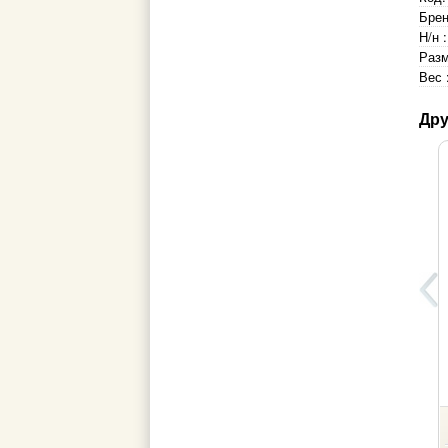
Брен
Н/н :
Разм
Вес 
Дру