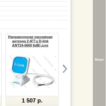
Направленная пассивная
Всенаправленная
антенна 2,4ГГц D-link
пассивная антенна D-li
ANT24-0600 6dBi для
ANT24-0800 для
внутреннего
внутреннего и внешне
использования
использования 8 dBi
Вверх
1 507 р.
4 916 р.