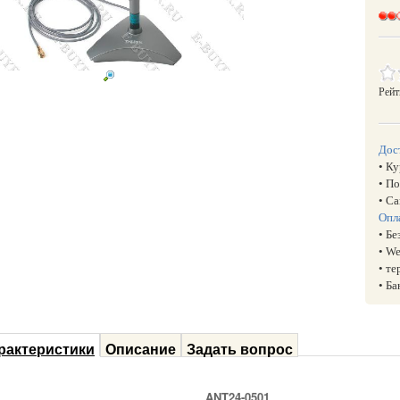
Рейт
Дос
• К
• П
• С
Опл
• Б
• W
• т
• Б
рактеристики
Описание
Задать вопрос
ANT24-0501