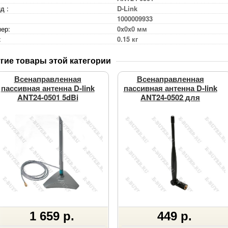
д :
D-Link
1000009933
ер:
0x0x0 мм
:
0.15 кг
гие товары этой категории
Всенаправленная
Всенаправленная
пассивная антенна D-link
пассивная антенна D-link
ANT24-0501 5dBi
ANT24-0502 для
внутреннего
использования 5dBi
1 659 р.
449 р.