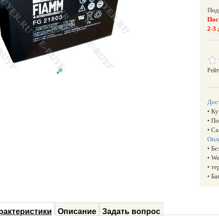
Под 
Пос
2-3 
Рейт
Дос
• К
• П
• С
Опл
• Б
• W
• т
• Б
рактеристики
Описание
Задать вопрос