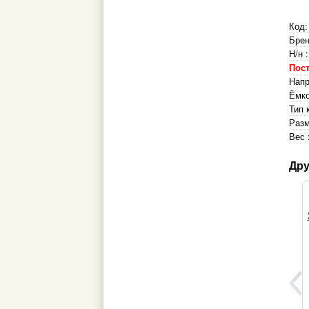
Код:
Брен
Н/н :
Пост
Напр
Ёмко
Тип 
Разм
Вес 
Дру