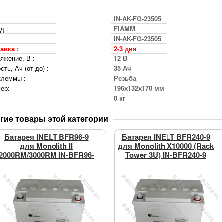
IN-AK-FG-23505
д :
FIAMM
IN-AK-FG-23505
авка :
2-3 дня
яжение, В :
12 В
сть, Ач (от до) :
35 Ач
клеммы :
Резьба
ер:
196х132х170 мм
:
0 кг
гие товары этой категории
Батарея INELT BFR96-9
Батарея INELT BFR240-9
для Monolith II
для Monolith X10000 (Rack
2000RM/3000RM IN-BFR96-
Tower 3U) IN-BFR240-9
9