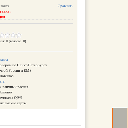
заказ
Сравнить
тавка :
дня
инг: 0
(голосов: 0)
тавка
урьером по Санкт-Петербургу
очтой России и EMS
амовывоз
ата
езналичный расчет
ebmoney
ерминалы QIWI
анковыские карты