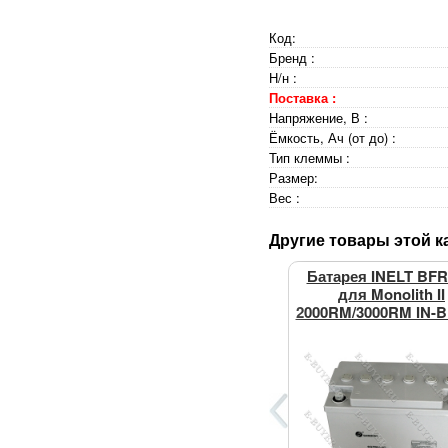
Код:
Бренд :
Н/н :
Поставка :
Напряжение, В :
Ёмкость, Ач (от до) :
Тип клеммы :
Размер:
Вес :
Другие товары этой к
Батарея INELT BFR
для Monolith II
2000RM/3000RM IN-B
9